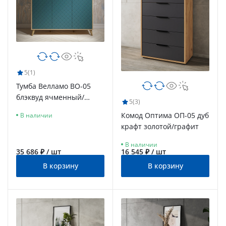
5
(1)
Тумба Велламо ВО-05
блэквуд ячменный/
5
(3)
морская волна
Комод Оптима ОП-05 дуб
В наличии
крафт золотой/графит
В наличии
35 686 ₽ / шт
16 545 ₽ / шт
В корзину
В корзину