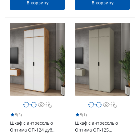
В корзину
В корзину
5
(3)
5
(1)
Шкаф с антресолью
Шкаф с антресолью
Оптима ОП-124 дуб
Оптима ОП-125
крафт золотой/меренга
глиняный серый/риолит