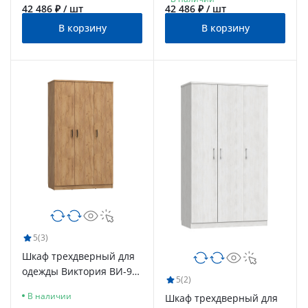
светлое
42 486 ₽ / шт
42 486 ₽ / шт
В корзину
В корзину
5
(3)
Шкаф трехдверный для
одежды Виктория ВИ-9
5
(2)
дуб крафт золотой
В наличии
Шкаф трехдверный для