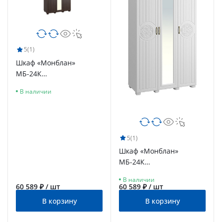
5
(1)
Шкаф «Монблан»
МБ-24К
комбинированный
В наличии
венге/орех шоколадный
5
(1)
Шкаф «Монблан»
МБ-24К
комбинированный белое
В наличии
дерево
60 589 ₽ / шт
60 589 ₽ / шт
В корзину
В корзину