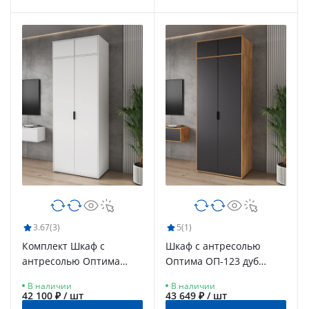
3.67
(3)
5
(1)
Комплект Шкаф с
Шкаф с антресолью
антресолью Оптима
Оптима ОП-123 дуб
ОП-122 белый
крафт золотой/графит
В наличии
В наличии
структурный/меренга
42 100 ₽ / шт
43 649 ₽ / шт