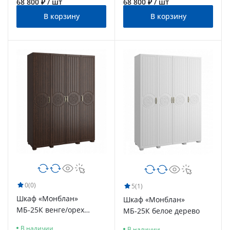
68 800 ₽ / шт
68 800 ₽ / шт
В корзину
В корзину
0
(0)
5
(1)
Шкаф «Монблан»
Шкаф «Монблан»
МБ-25К венге/орех
МБ-25К белое дерево
шоколадный
В наличии
В наличии