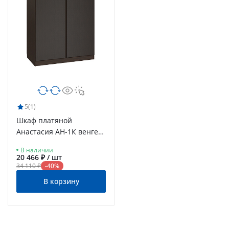
5
(1)
Шкаф платяной
Анастасия АН-1К венге
луизиана/венге
В наличии
20 466 ₽ / шт
34 110 ₽
-40%
В корзину