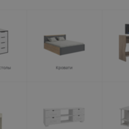
Пн 
Вт 
Ср 
Чт 
Пт 
Сб 
Вс 
столы
Кровати