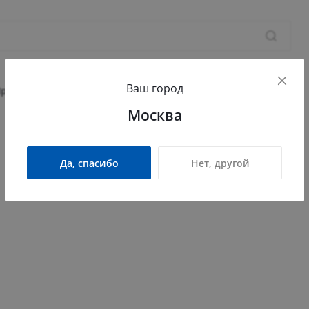
+7 
Ваш город
Сев
Прихожая
Гостиная
Детская
Офис
Москва
пр-
Ост
Пн 
Да, спасибо
Нет, другой
Вт 
Ср 
во мебели
Чт 
Пт 
Сб 
Вс 
inf
ана