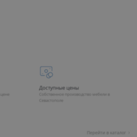
(978) 907-74-11
астополь
ел снабжения
08:30 – 17:30
08:30 – 17:30
08:30 – 17:30
08:30 – 17:30
08:30 – 17:30
Выходной
Выходной
@compass-mebel.ru
Доступные цены
 цене
Собственное производство мебели в
Севастополе
(8692) 45‑18-06
астополь
изводство
Перейти в каталог