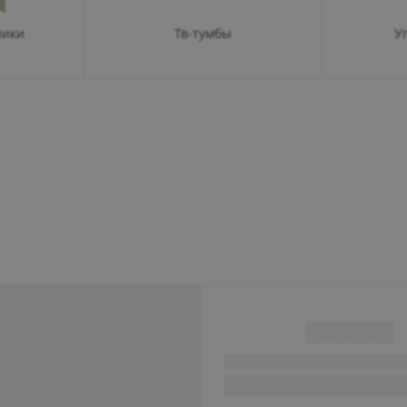
лики
Тв-тумбы
У