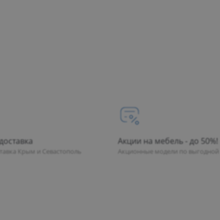
+7 
Сев
Отд
Пн 
Вт 
Ср 
Чт 
Пт 
Сб 
Вс 
dvk
доставка
Акции на мебель - до 50%!
ставка Крым и Севастополь
Акционные модели по выгодной
+7 
Сев
Про