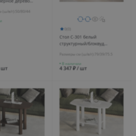
верное дерево
 (ш/в/г):
50/80/44
и
0
(0)
Стол С-301 белый
структурный/блэквуд
ячменный
Размеры см (ш/в/г):
79/39/75.5
В наличии
/ шт
4 347 ₽ / шт