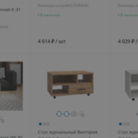
Размеры см (ш/в/г):
55/68/45
Размеры см
нная К-31
В наличии
В наличи
68/45
4 614 ₽ / шт
4 029 ₽ 
0
(0)
0
(0)
Стол журнальный Виктория
Стол жур
рма ИР-30