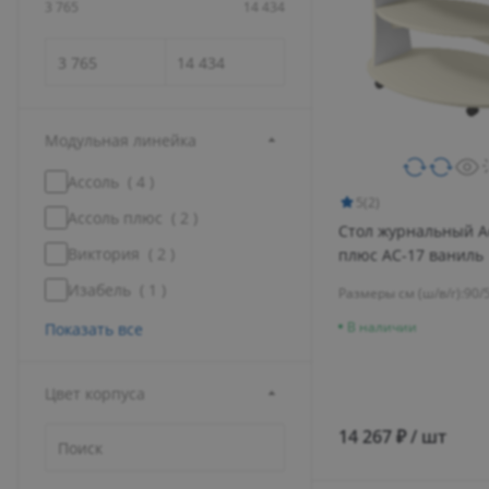
3 765
14 434
Модульная линейка
Ассоль (
4
)
5
(2)
Ассоль плюс (
2
)
Стол журнальный А
Виктория (
2
)
плюс АС-17 ваниль
Изабель (
1
)
Размеры см (ш/в/г):
90/
В наличии
Показать все
Цвет корпуса
14 267 ₽ / шт