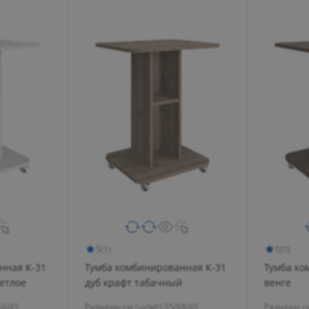
Пн 
Вт 
Ср 
Чт 
Пт 
Сб 
Вс 
5
(1)
0
(0)
нная К-31
Тумба комбинированная К-31
Тумба ко
етлое
дуб крафт табачный
венге
68/45
Размеры см (ш/в/г):
55/68/45
Размеры см