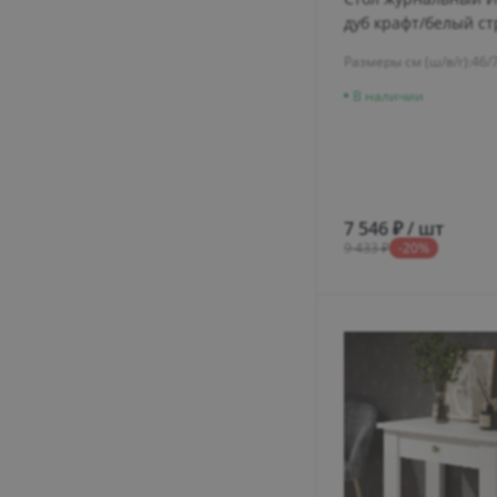
дуб крафт/белый с
Размеры см (ш/в/г):
46/
В наличии
7 546 ₽ / шт
9 433 ₽
-20%