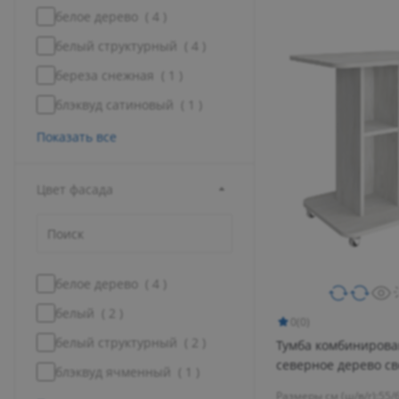
белое дерево (
4
)
белый структурный (
4
)
береза снежная (
1
)
блэквуд сатиновый (
1
)
Показать все
Цвет фaсада
белое дерево (
4
)
белый (
2
)
0
(0)
белый структурный (
2
)
Тумба комбинирова
северное дерево св
блэквуд ячменный (
1
)
Размеры см (ш/в/г):
55/