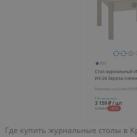
0
(0)
Стол журнальный И
ИЗ-26 береза снеж
Размеры см (ш/в/г):
65/
В наличии
3 159 ₽ / шт
5 265 ₽
-40%
Где купить журнальные столы в 