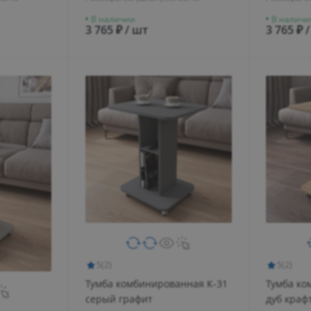
В наличии
В наличи
3 765 ₽ / шт
3 765 ₽ 
5
(2)
5
(2)
Тумба комбинированная К-31
Тумба ко
серый графит
дуб краф