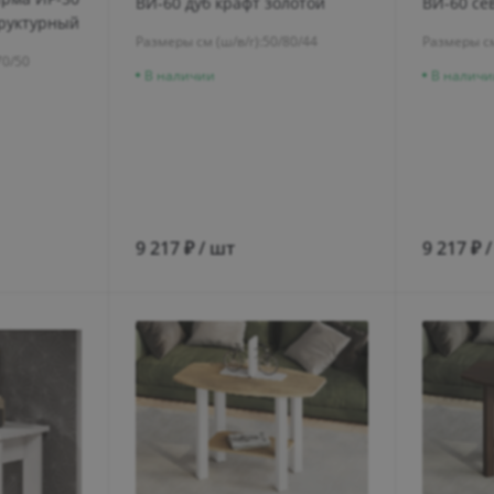
ВИ-60 дуб крафт золотой
ВИ-60 се
труктурный
светлое
Размеры см (ш/в/г):
50/80/44
Размеры см
70/50
В наличии
В наличи
9 217 ₽ / шт
9 217 ₽ 