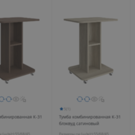
08:30 – 17:30
08:30 – 17:30
08:30 – 17:30
08:30 – 17:30
08:30 – 17:30
Выходной
Выходной
5
(1)
мбинированная К-31
Тумба комбинированная К-31
блэквуд сатиновый
 (ш/в/г):
55/68/45
Размеры см (ш/в/г):
55/68/45