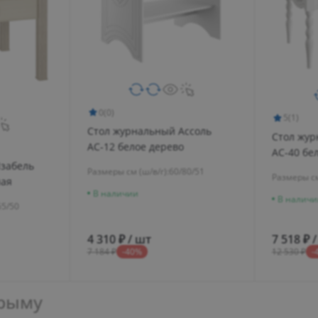
0
(0)
5
(1)
Стол журнальный Ассоль
Стол жур
АС-12 белое дерево
АС-40 бе
забель
Размеры см (ш/в/г):
60/80/51
Размеры см
ная
В наличии
В наличи
65/50
4 310 ₽ / шт
7 518 ₽ 
7 184 ₽
-40%
12 530 ₽
-
Крыму