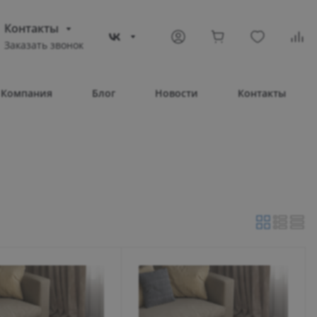
Контакты
Заказать звонок
(978)969-03-71
астополь
Компания
Блог
Новости
Контакты
кт Генерала
рякова 15А
08:00 – 17:00
08:00 – 17:00
08:00 – 17:00
08:00 – 17:00
08:00 – 17:00
Выходной
Выходной
o@compass-shop.ru