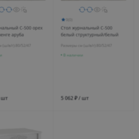
0
(0)
нальный С-500 орех
Стол журнальный С-500
енге аруба
белый структурный/белый
 (ш/в/г):
80/52/47
Размеры см (ш/в/г):
80/52/47
и
В наличии
/ шт
5 062 ₽ / шт