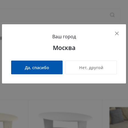
+7 
Ваш город
Сев
Прихожая
Гостиная
Детская
Офис
Москва
пр-
Ост
Пн 
Да, спасибо
Нет, другой
Вт 
Ср 
Чт 
Пт 
Сб 
Вс 
inf