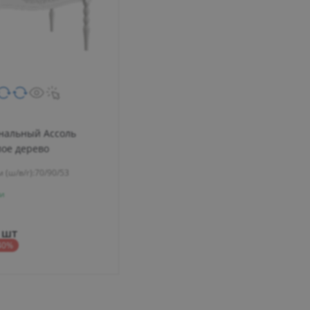
нальный Ассоль
лое дерево
 (ш/в/г):
70/90/53
и
/ шт
40%