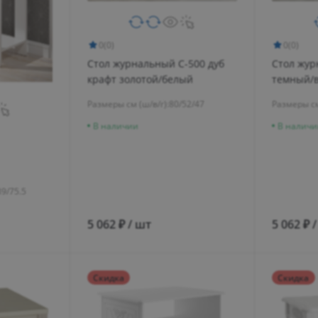
0
(0)
0
(0)
Стол журнальный С-500 дуб
Стол жур
крафт золотой/белый
темный/в
Размеры см (ш/в/г):
80/52/47
Размеры см
В наличии
В наличи
39/75.5
5 062 ₽ / шт
5 062 ₽ 
Скидка
Скидка