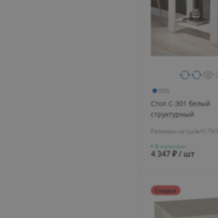
0
(0)
Стол С-301 белый
структурный
Размеры см (ш/в/г):
79/
В наличии
4 347 ₽ / шт
Скидка