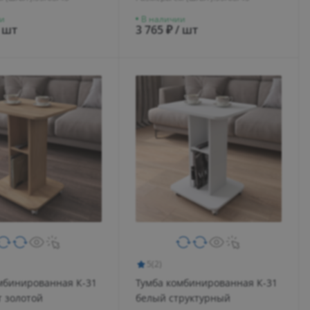
и
В наличии
/ шт
3 765 ₽ / шт
5
(2)
мбинированная К-31
Тумба комбинированная К-31
т золотой
белый структурный