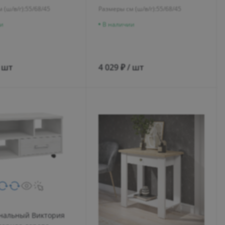
 (ш/в/г):
55/68/45
Размеры см (ш/в/г):
55/68/45
и
В наличии
/ шт
4 029 ₽ / шт
нальный Виктория