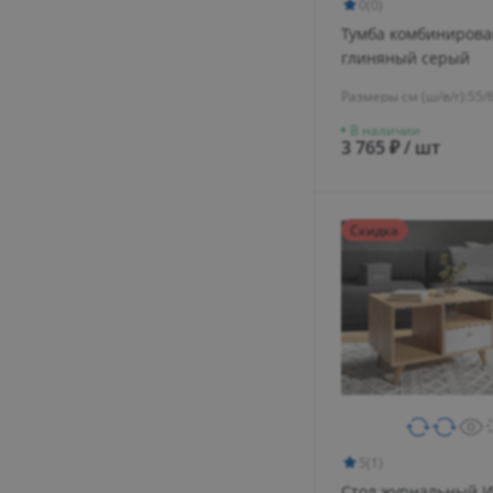
0
(0)
Тумба комбинирова
глиняный серый
Размеры см (ш/в/г):
55/
В наличии
3 765 ₽ / шт
Скидка
5
(1)
Стол журнальный И