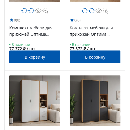
0
(0)
0
(0)
Комплект мебели для
Комплект мебели для
прихожей Оптима
прихожей Оптима
ОП-106 дуб крафт
ОП-107 дуб крафт
В наличии
В наличии
золотой/графит
золотой/меренга
77 372 ₽ / шт
77 372 ₽ / шт
В корзину
В корзину