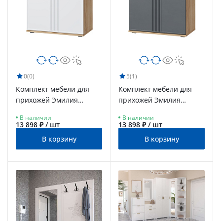
0
(0)
5
(1)
Комплект мебели для
Комплект мебели для
прихожей Эмилия
прихожей Эмилия
ЭЛ-013 дуб крафт
ЭЛ-012 дуб крафт
В наличии
В наличии
золотой/меренга
золотой/графит
13 898 ₽ / шт
13 898 ₽ / шт
В корзину
В корзину