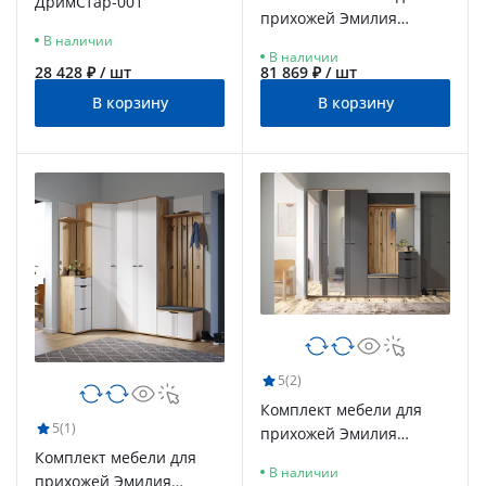
ДримСтар-001
прихожей Эмилия
ЭЛ-018 дуб крафт
В наличии
В наличии
золотой/графит
28 428 ₽ / шт
81 869 ₽ / шт
В корзину
В корзину
5
(2)
Комплект мебели для
5
(1)
прихожей Эмилия
Комплект мебели для
ЭЛ-019 дуб крафт
В наличии
прихожей Эмилия
золотой/графит