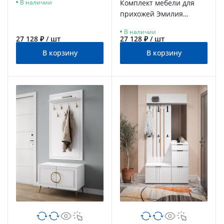
Комплект мебели для
В наличии
золотой/меренга
прихожей Эмилия
ЭЛ-021 кашемир/шарли
В наличии
керамика
27 128 ₽ / шт
27 128 ₽ / шт
В корзину
В корзину