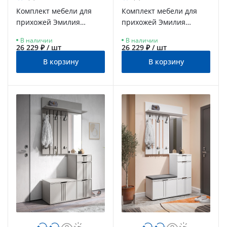
Комплект мебели для
Комплект мебели для
прихожей Эмилия
прихожей Эмилия
ЭЛ-003 дуб крафт
ЭЛ-004 дуб крафт
В наличии
В наличии
золотой/графит
золотой/меренга
26 229 ₽ / шт
26 229 ₽ / шт
В корзину
В корзину