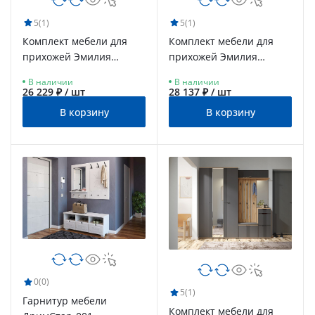
5
(1)
5
(1)
Комплект мебели для
Комплект мебели для
прихожей Эмилия
прихожей Эмилия
ЭЛ-023 кашемир/шарли
ЭЛ-024 белый
В наличии
В наличии
керамика
структурный/меренга
26 229 ₽ / шт
28 137 ₽ / шт
В корзину
В корзину
0
(0)
5
(1)
Гарнитур мебели
Комплект мебели для