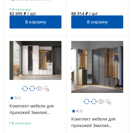
ЭЛ-015 дуб крафт
В наличии
золотой/меренга
82 695 ₽ / шт
88 914 ₽ / шт
В корзину
В корзину
5
(1)
Комплект мебели для
4
(3)
прихожей Эмилия
Комплект мебели для
ЭЛ-014 дуб крафт
В наличии
прихожей Эмилия
золотой/меренга
ЭЛ-020 дуб крафт