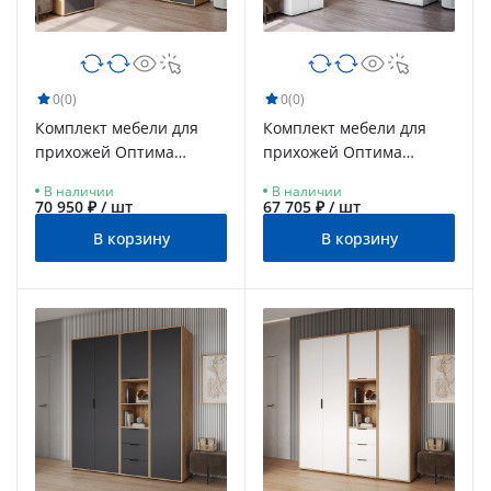
0
(0)
0
(0)
Комплект мебели для
Комплект мебели для
прихожей Оптима
прихожей Оптима
ОП-109 дуб крафт
ОП-105 белый
В наличии
В наличии
золотой/графит
структурный/меренга
70 950 ₽ / шт
67 705 ₽ / шт
В корзину
В корзину