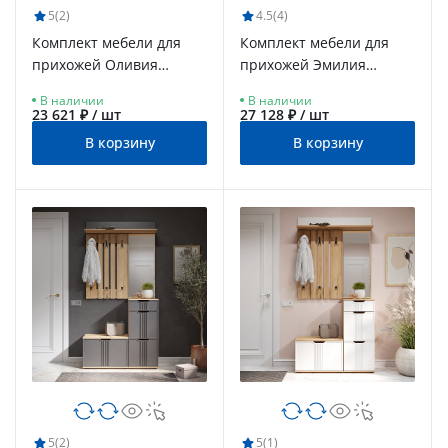
5
(2)
4.5
(4)
Комплект мебели для
Комплект мебели для
прихожей Оливия
прихожей Эмилия
ОЛ-103 белый
ЭЛ-022 белый
В наличии
В наличии
бриллиант/бланж
структурный/меренга
23 621 ₽ / шт
27 128 ₽ / шт
В корзину
В корзину
5
(2)
5
(1)